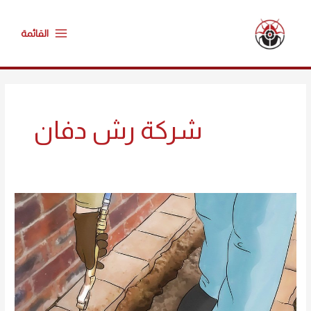
خطي
Main
لى
القائمة
Menu
لمحتوى
شركة رش دفان
شركة
مكافحة
النمل
الابيض
بالرياض