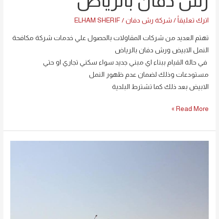
رش دفان بالرياض
اترك تعليقاً
/
شركة رش دفان
/
ELHAM SHERIF
تهتم العديد من شركات المقاولات بالحصول علي خدمات شركة مكافحة
النمل الابيض ورش دفان بالرياض
في حالة القيام ببناء اي مبني جديد سواء سكني تجاري او حتي
مستودعات وذلك لضمان عدم ظهور النمل
الابيض بعد ذلك كما تشترط البلدية
Read More »
افضل
شركة
رش
دفان
بالرياض
0594261363