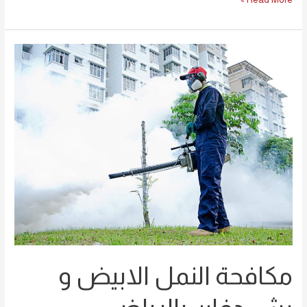
مكافحة
النمل
الابيض
و
رش
دفان
بالرياض
مكافحة النمل الابيض و