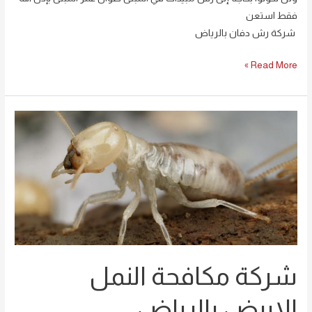
فقط استعن
شركة رش دفان بالرياض
Read More »
شركة
مكافحة
النمل
الابيض
بالرياض
0594261363
خصم
30%
شركة مكافحة النمل
الابيض بالرياض