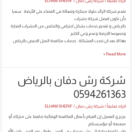
اترك تعليقاً
/
شركة رش دفان
/
ELHAM SHERIF
تقدم شركة الرائد حلولا مبتكرة وفعالة في القضاء علي الأرضة . سعيا
بأن نكون افضل شركة حشرات
بالرياض و تقديم خدمات بشكل احترافي والتخلص من الحشرات الضارة
وخصوصا الارضة وعدم وعي الكثير
بها الا بعد ان تحدث المشكلة . خدمات مكافحة النمل الابيض بالرياض
Read More »
شركة رش دفان بالرياض
شركة
رش
0594261363
دفان
بالرياض
اترك تعليقاً
/
شركة رش دفان
/
ELHAM SHERIF
0594261363
عزيزي العميل إن القيام بأعمال المكافحة الوقائية تحافظ على منزلك أو
مصنعة أو مؤسستكم
ولن تكونوا بحاجة إلى رش مبيدات في المبنى طوال عمر المبنى بإذن الله