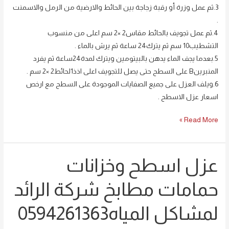
3.ثم عمل وزرة أو رقبة زجاجة بين الحائط والارضية من الرمل والاسمنت
.
4.ثم عمل تجويف بالحائط مقاس2 ×2 سم اعلى من منسوب
التشطيب10 سم ثم يترك24 ساعة ثم يرش بالماء .
5.بعدما يجف الماء يدهن بالبيتومين ويترك لمدة24ساعة ثم يفرد
المنبرينB على السطح حتى يصل للتجويف اعلى اذذ1لحائط2 ×2 سم .
6.ويلف العزل على جميع الصفايات الموجودة على السطح مع ارخص
اسعار عزل الاسطح .
Read More »
عزل اسطح وخزانات
عزل
اسطح
حمامات مطابخ شركة الرائد
وخزانات
حمامات
لمشاكل المياه0594261363
مطابخ
شركة