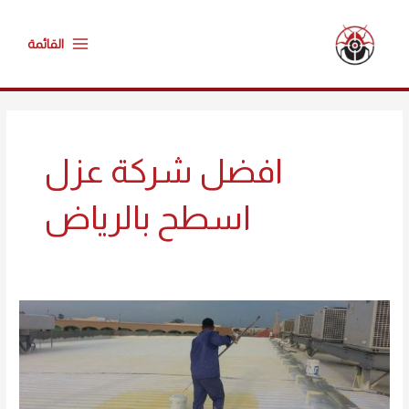
خطي
Main
لى
القائمة
Menu
لمحتوى
افضل شركة عزل
اسطح بالرياض
شركة
عزل
فوم
بالرياض
0594261363