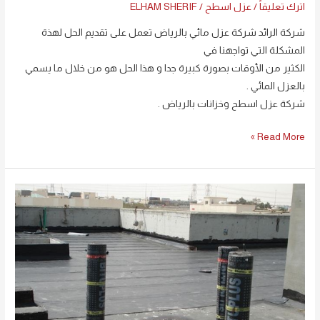
اترك تعليقاً
/
عزل اسطح
/
ELHAM SHERIF
الرائد
لمشاكل
شركة الرائد شركة عزل مائي بالرياض تعمل على تقديم الحل لهذة
المياه0594261363
المشكلة التي تواجهنا في
الكثير من الأوقات بصورة كبيرة جدا و هذا الحل هو من خلال ما يسمي
بالعزل المائي .
شركة عزل اسطح وخزانات بالرياض .
Read More »
شركة
عزل
اسطح
بالرياض
0594261363
خصم
25
%