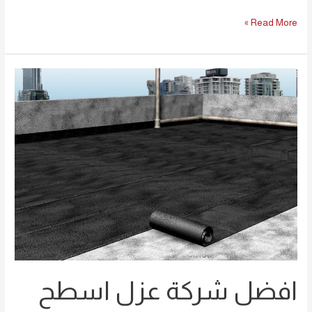
Read More »
افضل
شركة
عزل
اسطح
بالرياض
0594261363
افضل شركة عزل اسطح