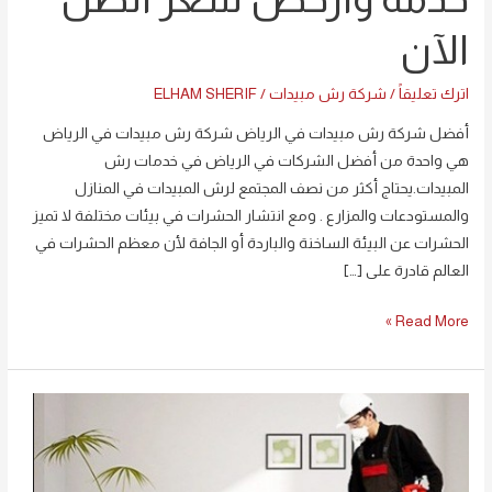
0594261363
الآن
أفضل
خدمة
اترك تعليقاً
/
شركة رش مبيدات
/
ELHAM SHERIF
وأرخص
سعر
أفضل شركة رش مبيدات في الرياض شركة رش مبيدات في الرياض
اتصل
هي واحدة من أفضل الشركات في الرياض في خدمات رش
الآن
المبيدات.يحتاج أكثر من نصف المجتمع لرش المبيدات في المنازل
والمستودعات والمزارع . ومع انتشار الحشرات في بيئات مختلفة لا تميز
الحشرات عن البيئة الساخنة والباردة أو الجافة لأن معظم الحشرات في
العالم قادرة على […]
Read More »
اجود
شركة
مكافحة
حشرات