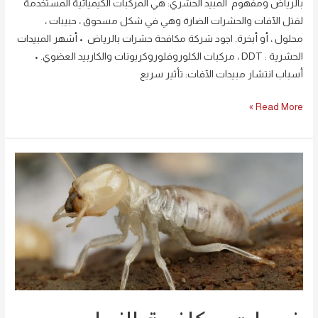
بالرياض ومفهوم المبيد الحشري: هي المركبات الكيميائية المستخدمة
لقتل الآفات والحشرات الضارة وهي في شكل مسحوق ، حبيبات ،
محلول ، أو أبخرة. اجود شركة مكافحة حشرات بالرياض • أشهر المبيدات
الحشرية : DDT ، مركبات الكلوروفلوروكربونات والكاربيد العضوي. •
أسباب انتشار مبيدات الآفات: تأثير سريع
Read More »
خدمات
مكافحة
النمل
الابيض
بالرياض
0594261363