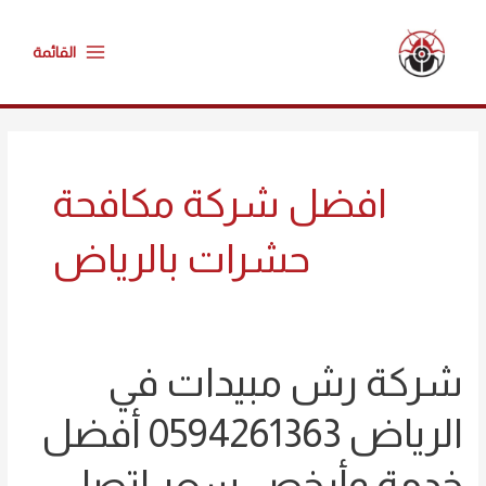
خطي
Main
لى
القائمة
Menu
لمحتوى
Post
pagination
افضل شركة مكافحة
حشرات بالرياض
شركة رش مبيدات في
شركة
رش
الرياض 0594261363 أفضل
مبيدات
في
خدمة وأرخص سعر اتصل
الرياض