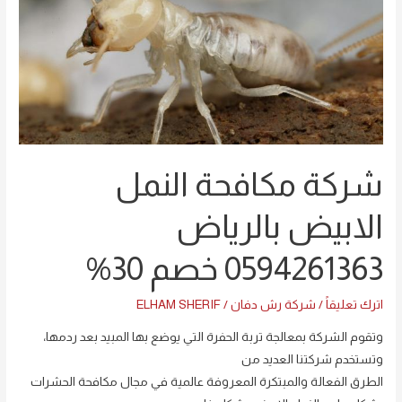
مكافحة
النمل
الابيض
بالرياض
0594261363
خصم
30%
شركة مكافحة النمل
الابيض بالرياض
0594261363 خصم 30%
اترك تعليقاً
/
شركة رش دفان
/
ELHAM SHERIF
وتقوم الشركة بمعالجة تربة الحفرة التي يوضع بها المبيد بعد ردمها،
وتستخدم شركتنا العديد من
الطرق الفعالة والمبتكرة المعروفة عالمية في مجال مكافحة الحشرات