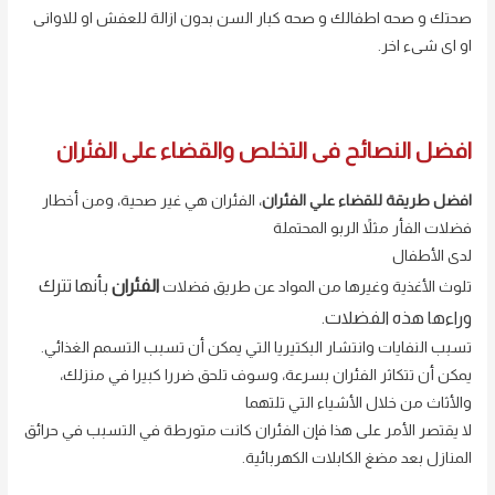
صحتك و صحه اطفالك و صحه كبار السن بدون ازالة للعفش او للاوانى
او اى شىء اخر.
افضل النصائح فى التخلص والقضاء على الفئران
افضل طريقة للقضاء علي الفئران
، الفئران هي غير صحية، ومن أخطار
فضلات الفأر مثلاً الربو المحتملة
لدى الأطفال
الفئرا
ن
بأنها تترك
تلوث الأغذية وغيرها من المواد عن طريق فضلات
وراءها هذه الفضلات.
تسبب النفايات وانتشار البكتيريا التي يمكن أن تسبب التسمم الغذائي.
يمكن أن تتكاثر الفئران بسرعة، وسوف تلحق ضررا كبيرا في منزلك،
والأثاث من خلال الأشياء التي تلتهما
لا يقتصر الأمر على هذا فإن الفئران كانت متورطة في التسبب في حرائق
المنازل بعد مضغ الكابلات الكهربائية.