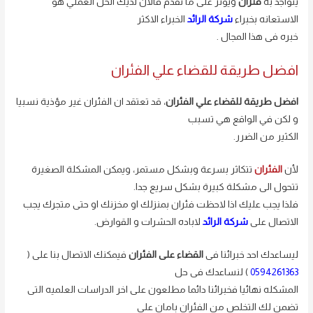
يتواجد به
فئران
ويؤثر على ما تقدم فالان لديك الحل العملي هو
الاستعانه بخبراء
شركة الرائد
الخبراء الاكثر
خبره فى هذا المجال .
افضل طريقة للقضاء علي الفئران
افضل طريقة للقضاء علي الفئران
، قد تعتقد ان الفئران غير مؤذية نسبيا
و لكن في الواقع هي تسبب
الكثير من الضرر.
لأن
الفئران
تتكاثر بسرعة وبشكل مستمر، ويمكن المشكلة الصغيرة
تتحول الى مشكلة كبيرة بشكل سريع جدا.
فلذا يجب عليك اذا لاحظت فئران بمنزلك او مخزنك او حتى متجرك يجب
الاتصال على
شركة
الرائد
لاباده الحشرات و القوارض.
ليساعدك احد خبرائنا فى
القضاء على الفئران
فيمكنك الاتصال بنا على (
0594261363
) لنساعدك فى حل
المشكله نهائيا فخبرائنا دائما مطلعون على اخر الدراسات العلميه التى
تضمن لك التخلص من الفئران بامان على