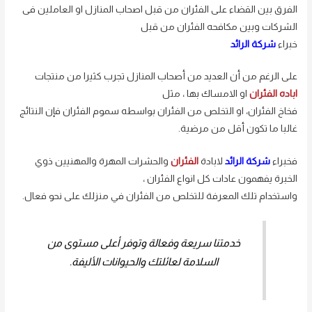
الفرق بين القضاء على الفئران من قبل اصحاب المنازل او العاملين فى
الشركات وبين مكافحه الفئران من قبل
خبراء
شركة الرائد
على الرغم من أن العديد من أصحاب المنازل تجرب كثيرا من منتجات
اباده الفئران
او الامساك بها ، مثل
فخاخ الفئران، او التخلص من الفئران بواسطه سموم الفئران فإن النتائج
غالبا ما تكون أقل من مرضية.
فخبراء
شركة الرائد
لابادة
الفئران
والحشرات المهرة والمهنيين ذوي
الخبرة يفهمون عادات كل انواع الفئران ،
واستخدام تلك المعرفة للتخلص من الفئران في منزلك على نحو فعال.
خدمتنا سريعة وفعالة وتوفر أعلى مستوى من
السلامة لعائلتك والحيوانات الأليفة.