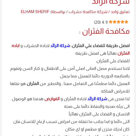
شركة الرائد
تعليق واحد
/
شركة مكافحة حشرات
/ بواسطة
ELHAM SHERIF
)
20
(
4.9
مكافحة الفئران :
افضل طريقة للقضاء علي الفئران
،
شركة الرائد
لاباده الحشرات و
اباده
الفئران
نهائيآ هى افضل طريقة
للقضاء علي الفئران.
لاننا نستخدم مصل المانى اصلي آمن على الاطفال و كبار السن ونقوم
بالمتابعه الدوريه دائما للعميل مما يجعل
العميل دائما مطمئنا فى التعامل معنا , والخطير من
الفئران
هو نقلها
للامراض الفتاكه.
لذا فنحن فى
شركة الرائد
لاباده الفئران و
القوارض
هدفنا هو الوصول
الى بيئه صحيه والحفاظ دائما على صحه
الانسان و القضاء على الفئران نهائيآ.
التى دائما و ابدا بجانب ما تنقله من امراض تسبب ازعاج للانسان فان
كان لديك مخزن او مطعم او اى مكان