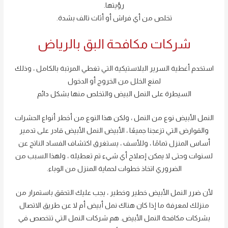
رؤيتها.
تخلص من أي فراش أو أثاث تالف بشدة.
شركات مكافحة البق بالرياض
استخدم أغطية السرير البلاستيكية التي تغطي المرتبة بالكامل ، وذلك
لمنع الخلل من الخروج أو الدخول
السيطرة على النمل البيض والتخلص منها بشكل دائم
النمل الأبيض نوع من النمل ، ولكن هذا النوع من أخطر أنواع الحشرات
والقوارض التي تزعجنا جميعًا ، الأبيض النمل الأبيض قادر على تدمير
أساس المنزل تمامًا ، وللأسف ، يستغرق اكتشاف الفساد الناتج عن
لسنوات وحتى لا يمكن إصلاح أي شيء تم تعطيله ، ولهذا السبب من
الضروري اتخاذ خطوات لحماية المنزل من الوباء.
لأن ضرر النمل الأبيض خطير وخطير ، يجب عليك التحقق باستمرار من
منزلك لمعرفة ما إذا كان هناك نمل أبيض أم لا عن طريق الاتصال
بشركات مكافحة النمل الأبيض. هم شركات النمل التي تتخصص في