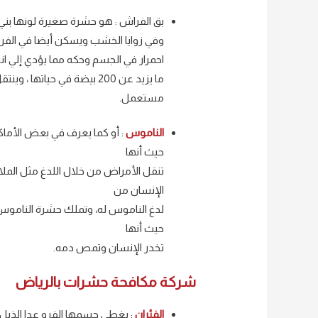
بق الفراش : هو حشرة صغيرة لونها بن
وفي زوايا الخشب ويسكن أيضا في الف
احمرار في الجسم وحكه مما يؤدي إلي انز
ما يزيد عن 200 بيضة في حيا
مستعمل.
الناموس
: أو كما يعرف في بعض الأم
حيث أنها
تنقل الأمراض من خلال اللدغ مثل الملا
الإنسان من
لدغ الناموس له، وتملك حشرة الناموس جه
حيث أنها
تخدر الإنسان وتمص دمه.
شركة مكافحة حشرات بالرياض
الفئران
: يغطي جسمها الفرو عدا الذيل 