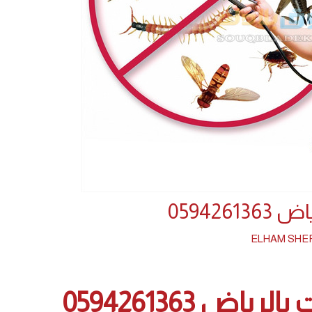
05942
ELHAM SHE
ض 0594261363