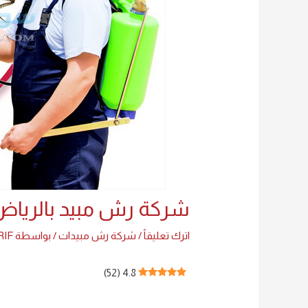
شركة رش مبيد بالرياض 94261363
اترك تعليقاً
/
شركة رش مبيدات
/ بواسطة
RIF
)
52
(
4.8