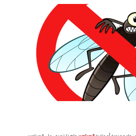
واء معنوية أو مادية
الصراصير
ولهذا نتعرف علي الصراصير