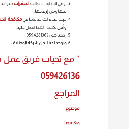
وفي النهاية إذا ظلت
الحشرات
متواجدة
منها ومن إزعاجها.
حيث نقدم لك خدماتنا في
مكافحة
الحش
وأقل تكلفة ، لهذا اتصل علينا.
رقمنا هو : 0594261363
ويوجد لدينا نحن شركة الوطنية :
” مع تحيات فريق عمل شر
059426136
المراجع
موضوع
ويكيبيديا