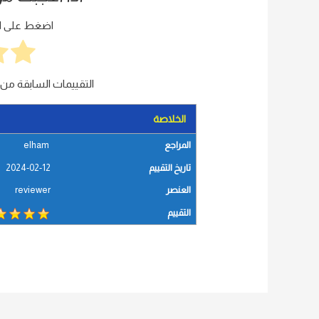
اضغط على الن
التقييمات السابقة من 
الخلاصة
المراجع
elham
تاريخ التقييم
2024-02-12
العنصر
reviewer
التقييم