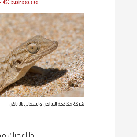
-1456.business.site
شركة مكافحة الابراص والسحالي بالرياض
اذا اعجبك م