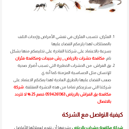
الفئران: تتسبب الفئران في تفشي الأمراض وإحداث التلف
بالممتلكات لهذا يلزمكم القضاء عليها
بسرعة بالاعتماد على شركتنا القادرة على تخليصكم منها بشكل
تام.
مكافحة حشرات بالرياض _ رش مبيدات ومكافحة فئران
بق الفراش: من الحشرات الخطيرة التي تسبب أضرار صحية
للإنسان مثل الحساسية المزمنة كما أنه ي
صعب القضاء عليها بالطرق العادية لهذا يمكنكم الاعتماد على
شركتنا التي ستريحكم تماما من هذه الحشرة المقلقة.
شركة
مكافحة بق الفراش بالرياض 0594261363 خصم 25 % لا تتردد
بالاتصال
كيفية التواصل مع الشركة
شركة مكافحة حشرات بالرياض
يشرفها أن تقدم لعملائها الأفاضل