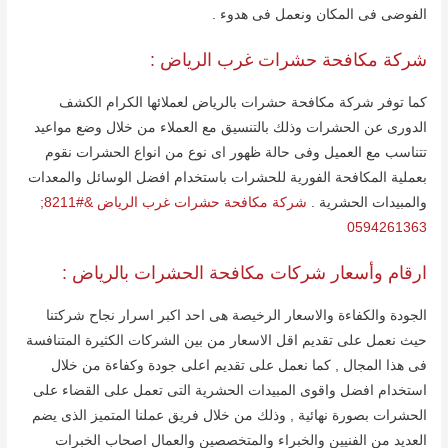
الفوضى فى المكان ونعمل فى ھدوء .
شركة مكافحة حشرات غرب الریاض :
كما توفر شركة مكافحة حشرات بالریاض لعملائھا الكرام الكشف
الدورى عن الحشرات وذلك بالتنسیق مع العملاء من خلال وضع مواعید
تتناسب مع العمیل وفى حالة ظھور اى نوع من انواع الحشرات نقوم
بعملیة المكافحة الفوریة للحشرات باستخدام افضل الوسائل والمعدات
والمبیدات الحشریة .
شركة مكافحة حشرات غرب الرياض &#8211;
0594261363
ارقام وأسعار شركات مكافحة الحشرات بالریاض :
الجودة والكفاءة والاسعار الرخیصة ھى احد اكبر اسرار نجاح شركتنا
حیث نعمل على تقدیم اقل الاسعار من بین الشركات الكثیرة المتنافسة
فى ھذا المجال , كما نعمل على تقدیم اعلى جودة وكفاءة من خلال
استخدام افضل واقوى المبیدات الحشریة التى تعمل على القضاء على
الحشرات بصورة نھائیة , وذلك من خلال فریق عملنا المتمیز الذى یضم
العدید من الفنیین والخبراء والمتخصصین والعمال اصحاب الخبرات