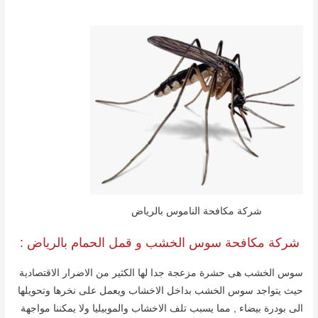
شركة مكافحة الناموس بالرياض
شركة مكافحة سوس الخشب و قمل الحمام بالریاض :
سوس الخشب ھى حشرة مزعجة جدا لھا الكثیر من الاضرار الاقتصادیة
حیث یتواجد سوس الخشب بداخل الاخشاب ویعمل على نخرھا وتحویلھا
الى بودرة بیضاء , مما یسبب تلف الاخشاب والموبیلیا ولا یمكننا مواجھة