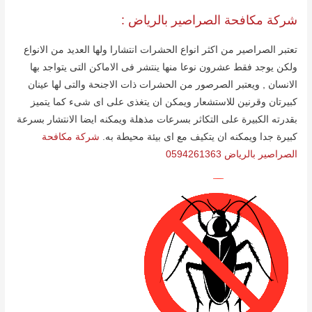
شركة مكافحة الصراصیر بالریاض :
تعتبر الصراصیر من اكثر انواع الحشرات انتشارا ولھا العدید من الانواع
ولكن یوجد فقط عشرون نوعا منھا ینتشر فى الاماكن التى یتواجد بھا
الانسان , ویعتبر الصرصور من الحشرات ذات الاجنحة والتى لھا عینان
كبیرتان وقرنین للاستشعار ویمكن ان یتغذى على اى شىء كما یتمیز
بقدرته الكبیرة على التكاثر بسرعات مذھلة ویمكنه ایضا الانتشار بسرعة
كبیرة جدا ویمكنه ان یتكیف مع اى بیئة محیطة به.
شركة مكافحة
الصراصير بالرياض 0594261363