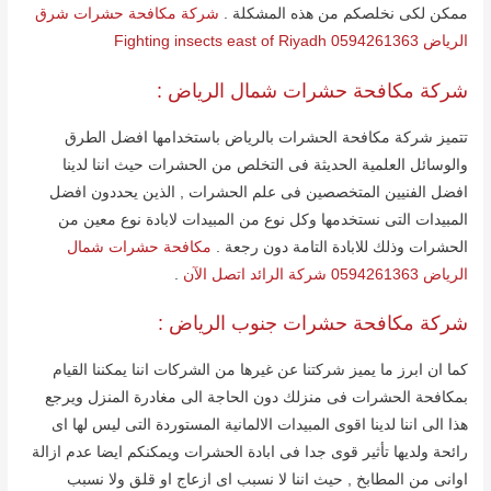
ممكن لكى نخلصكم من ھذه المشكلة .
شركة مكافحة حشرات شرق
الرياض 0594261363 Fighting insects east of Riyadh
شركة مكافحة حشرات شمال الریاض :
تتمیز شركة مكافحة الحشرات بالریاض باستخدامھا افضل الطرق
والوسائل العلمیة الحدیثة فى التخلص من الحشرات حیث اننا لدینا
افضل الفنیین المتخصصین فى علم الحشرات , الذین یحددون افضل
المبیدات التى نستخدمھا وكل نوع من المبیدات لابادة نوع معین من
الحشرات وذلك للابادة التامة دون رجعة .
مكافحة حشرات شمال
الرياض 0594261363 شركة الرائد اتصل الآن
.
شركة مكافحة حشرات جنوب الریاض :
كما ان ابرز ما یمیز شركتنا عن غیرھا من الشركات اننا یمكننا القیام
بمكافحة الحشرات فى منزلك دون الحاجة الى مغادرة المنزل ویرجع
ھذا الى اننا لدینا اقوى المبیدات الالمانیة المستوردة التى لیس لھا اى
رائحة ولدیھا تأثیر قوى جدا فى ابادة الحشرات ویمكنكم ایضا عدم ازالة
اوانى من المطابخ , حیث اننا لا نسبب اى ازعاج او قلق ولا نسبب