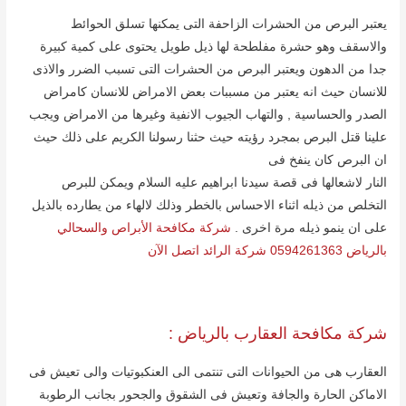
یعتبر البرص من الحشرات الزاحفة التى یمكنھا تسلق الحوائط
والاسقف وھو حشرة مفلطحة لھا ذیل طویل یحتوى على كمیة كبیرة
جدا من الدھون ویعتبر البرص من الحشرات التى تسبب الضرر والاذى
للانسان حیث انه یعتبر من مسببات بعض الامراض للانسان كامراض
الصدر والحساسیة , والتھاب الجیوب الانفیة وغیرھا من الامراض ویجب
علینا قتل البرص بمجرد رؤیته حیث حثنا رسولنا الكریم على ذلك حیث
ان البرص كان ینفخ فى
النار لاشعالھا فى قصة سیدنا ابراھیم علیه السلام ویمكن للبرص
التخلص من ذیله اثناء الاحساس بالخطر وذلك لالھاء من یطارده بالذیل
على ان ینمو ذیله مرة اخرى .
شركة مكافحة الأبراص والسحالي
بالرياض 0594261363 شركة الرائد اتصل الآن
شركة مكافحة العقارب بالریاض :
العقارب ھى من الحیوانات التى تنتمى الى العنكبوتیات والى تعیش فى
الاماكن الحارة والجافة وتعیش فى الشقوق والجحور بجانب الرطوبة