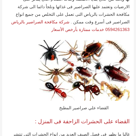
الارضیات وتعتمد علیھا الصراصیر فى غذائھا ونلجأ دائما الى شركة
مكافحة الحشرات بالریاض التى تعمل على التخلص من جمیع انواع
الصراصیر فى أسرع وقت ممكن .
شركة مكافحة الصراصير بالرياض
0594261363 خدمات ممتازة بأرخص الأسعار
القضاء علي صراصير المطبخ
القضاء على الحشرات الزاحفة فى المنزل :
غالبا ما یظھر فى فصل الصیف العدید من انواع الحشرات التى تنتشر