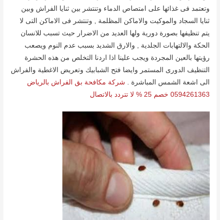
وتعتمد فى غذائھا على امتصاص الدماء وتنتشر بین ثنایا الفراش وبین
ثنایا السجاد والموكیت والاماكن المظلمة , وتنتشر فى الاماكن التى لا
یتم تنظیفھا بصورة دوریة ولھا العدید من الاضرار حیث تسبب للانسان
الحكة والالتھابات الجلدیة , والارق الشدید بسبب عدم النوم ویصعب
رؤیتھا بالعین المجردة ویجب علینا اذا اردنا التخلص من ھذه الحشرة
التنظیف الدورى المستمر وایضا فتح الشبابیك وتعریض الاغطیة والفراش
الى اشعة الشمس المباشرة .
شركة مكافحة بق الفراش بالرياض
0594261363 خصم 25 % لا تتردد بالاتصال