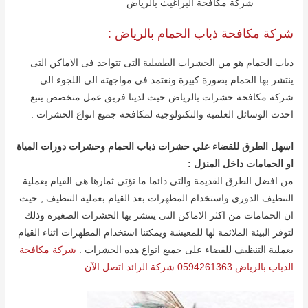
شركة مكافحة البراغيث بالرياض
شركة مكافحة ذباب الحمام بالریاض :
ذباب الحمام ھو من الحشرات الطفیلیة التى تتواجد فى الاماكن التى
ینتشر بھا الحمام بصورة كبیرة ونعتمد فى مواجھته الى اللجوء الى
شركة مكافحة حشرات بالرياض حیث لدینا فریق عمل متخصص یتبع
احدث الوسائل العلمیة والتكنولوجیة لمكافحة جمیع انواع الحشرات .
اسھل الطرق للقضاء علي حشرات ذباب الحمام وحشرات دورات المیاة
او الحمامات داخل المنزل :
من افضل الطرق القدیمة والتى دائما ما تؤتى ثمارھا ھى القیام بعملیة
التنظیف الدورى واستخدام المطھرات بعد القیام بعملیة التنظیف , حیث
ان الحمامات من اكثر الاماكن التى ینتشر بھا الحشرات الصغیرة وذلك
لتوفر البیئة الملائمة لھا للمعیشة ویمكننا استخدام المطھرات اثناء القیام
بعملیة التنظیف للقضاء على جمیع انواع ھذه الحشرات .
شركة مكافحة
الذباب بالرياض 0594261363 شركة الرائد اتصل الآن