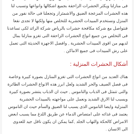
فى منازلنا ویكثر الحشرات الزاحفة بجمیع اشكالھا وانواعھا وتسبب لنا
ھذه الحشرات المزعجة الضیق والاشمئزاز وتجعلنا فى حالة نفور من
المنزل ونستخدم المبیدات الحشریة للتخلص منھا ولكنھا لا تجدى نفعا
فنتواصل مع شركة مكافحة حشرات بالریاض شركة الرائد لكى تساعدنا
فى التخلص من جمیع انواع الحشرات الزاحفة التى تغزو منازلنا بمال
لدیھم من اقوى المبیدات الحشریة , وافضل الاجھزة الحدیثة التى تعمل
على رش المبیدات فى جمیع الاماكن .
أشكال الحشرات المنزلیة :
ھناك العدید من انواع الحشرات التى تغزو المنازل بصورة كبیرة وخاصة
فى فصل الصیف والحر الشدید ولعل ابرز ھذه الانواع الحشرات الطائرة
والتى تتمثل فى الذباب والناموس , حیث ان الذباب ینتشر بصورة كبیرة
ویسبب لنا الارق الشدید ونعمل على مواجھته بالمبیدات الحشریة
المنزلیة وایضا الناموس الذى یسبب لنا الضیق والسأم حیث ان الناموس
یعتمد فى غذائه على امتصاص الدماء عن طریق اللدغ مما یسبب ابعض
الامراض كالحكة والتھاب الجلد ,كما یمكن ان یكون ناقل جید للعدوى
الى الانسان .