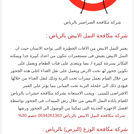
شركة مكافحة الصراصیر بالریاض
شركة مكافحة النمل الابیض بالریاض :
یعتبر النمل الابیض من الافات الخطیرة التى تواجه الانسان حیث ان
النمل الابیض یعیش فى مستعمرات تتكون من اعداد كبیرة جدا ویمكنه
التكاثر بسرعة كبیرة ا, یضا ویتغذى على فتات الطعام ویعمل على
تكوین جحور لھ تحت الارض ویعمل على نقل الغذاء اغلى ھذه الجحور
من خلال القیام بعمل ممرات تحت التربة وذلك لنقل الغذاء من خلالھا
فیؤدى ذلك الى خلخلة التربة تحت المبانى مما یؤثر على العمر
الافتراضى للمبنى , ویجب الاستعانة بشركة مكافحة حشرات بالریاض
للقیام بابادة النمل الابیض من خلال رش المبیدات فى الجحور بواسطة
افضل الاجھزة الحدیثة التى تمكننا من الوصول الى الجحور ورشھا
.
شركة مكافحة النمل الابيض بالرياض 0594261363 خصم 30%
شركة مكافحة الوزغ (البرص) بالریاض :