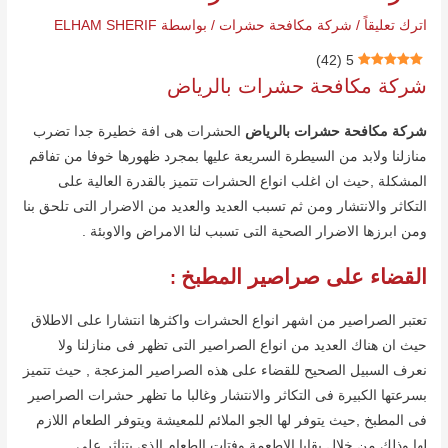
اترك تعليقاً
/
شركة مكافحة حشرات
/ بواسطة
ELHAM SHERIF
)
42
(
5
شركة مكافحة حشرات بالریاض
شركة مكافحة حشرات بالریاض
الحشرات ھى افة خطیرة جدا تضرب
منازلنا ولابد من السیطرة السریعة علیھا بمجرد ظھورھا خوفا من تفاقم
المشكلة ,حیث ان اغلب انواع الحشرات تتمیز بالقدرة العالیة على
التكاثر والانتشار ومن ثم تسبب العدید والعدید من الاضرار التى تلحق بنا
ومن ابرزھا الاضرار الصحیة التى تسبب لنا الامراض والاوبئة .
القضاء على صراصیر المطبخ
:
تعتبر الصراصیر من اشھر انواع الحشرات واكثرھا انتشارا على الاطلاق
حیث ان ھناك العدید من انواع الصراصیر التى تظھر فى منازلنا ولا
نعرف السبیل الصحیح للقضاء على ھذه الصراصیر المزعجة , حیث تتمیز
بسرعتھا الكبیرة فى التكاثر والانتشار وغالبا ما تظھر حشرات الصراصیر
فى المطبخ ,حیث یتوفر لھا الجو الملائم للمعیشة ویتوفر الطعام اللازم
لھا وذلك من خلال بقایا الاطعمة وفتات الطعام الذى یتناثر على