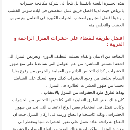
ھذه الحشرة اللعینة بانفسنا بل نلجأ الى شركة مكافحة حشرات
بالریاض حیث لدینا افضل فریق عمل متخصص فى ابادة سوس الخشب
, ولدینا افضل النجارین اصحاب الخبرات الكبیرة فى التعامل مع سوس
الخشب والتخلص منه .
افضل طریقة للقضاء علي حشرات المنزل الزاحفة و
الغریبة :
النظافة من الایمان والقیام بعملیة التنظیف الدورى وتعریض المنزل الى
اشعة الشمس المباشرة من اھم العوامل التى تساعدنا على منع ظھور
الحشرات , كذلك التخلص الدائم من القمامة والحرص من وقوع بقایا
الطعام یخلصنا من وجود الحشرات كذلك وضع السلك على الشبابیك
یحمینا من ظھور الحشرات الطائرة فى المنزل .
وداعا لطرق طرد الحشرات من المنزل بالاعشاب :
كان ھناك بعض الطرق التقلیدیة التى كنا نتبعھا للتخلص من الحشرات
وكانت تتمثل فى استخدام بعض انواع الاعشاب التى تحد من ظھور
الحشرات , وذلك كاستخدام النعناع ورمیه فى اركان المنزل حیث ان
النعناع له رائحه نفاذه تعمل على نفور الحشرات منھا وتضطر الى
مغادرة المنزل , ولكن اصبح ھناك العدید من انواع المبیدات الحشریة