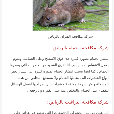
شركة مكافحة الفئران بالرياض
شركة مكافحة الحمام بالریاض :
ینتشر الحمام بصورة كبیرة جدا فوق الاسطح وعلى الشبابیك ویقوم
بعمل الاعشاش مما یسبب لنا الارق الشدید من الاصوات التى یصدرھا
الحمام , كما ایضا یسبب انتشار الحمام بصورة كبیرة الى انتشار بعض
انواع الحشرات التى یحملھا الحمام ولا نستطیع التخلص من ھذه
المشكلة ولكن شركة مكافحة حشرات بالریاض لدیھا افضل الوسائل
للقضاء على الحمام والتخلص منه على الفور دون رجعة .
شركة مكافحة البراغیث بالریاض :
البراغیث ھى من الحشرات الدقیقة جدا التى تعتمد فى غذائھا على