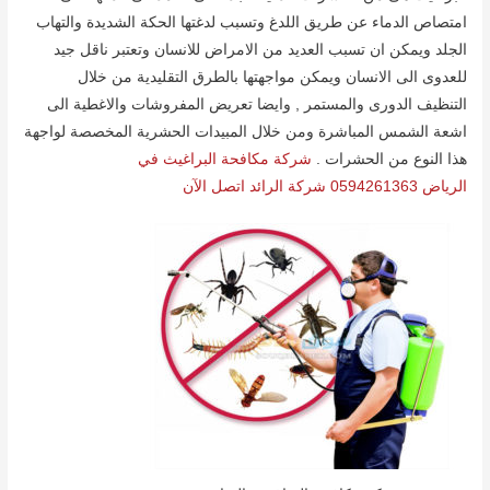
امتصاص الدماء عن طریق اللدغ وتسبب لدغتھا الحكة الشدیدة والتھاب
الجلد ویمكن ان تسبب العدید من الامراض للانسان وتعتبر ناقل جید
للعدوى الى الانسان ویمكن مواجھتھا بالطرق التقلیدیة من خلال
التنظیف الدورى والمستمر , وایضا تعریض المفروشات والاغطیة الى
اشعة الشمس المباشرة ومن خلال المبیدات الحشریة المخصصة لواجھة
ھذا النوع من الحشرات .
شركة مكافحة البراغيث في
الرياض 0594261363 شركة الرائد اتصل الآن