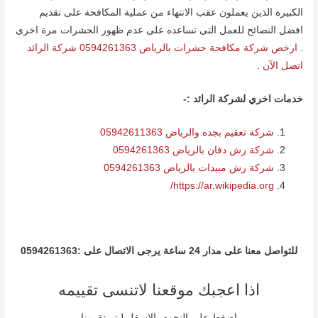
الكبیرة الذین یعملون عقب الانتھاء من عملیة المكافحة على تقدیم
افضل النصائح للعمل التى تساعده على عدم ظھور الحشرات مرة اخرى
.
ارخص شركة مكافحة حشرات بالرياض 0594261363 شركة الرائد
اتصل الآن
.
خدمات اخري لشركة الرائد :-
شركة تعقيم بجده والرياض 05942611363
شركة رش دفان بالرياض 0594261363
شركة رش مبيدات بالرياض 0594261363
https://ar.wikipedia.org/
للتواصل معنا على مدار 24 ساعة یرجى الاتصال على
:0594261363
اذا اعجبك موقعنا لاتنسى تقييمه
اضغط على النجوم بالاسفل ليتم تقييمنا