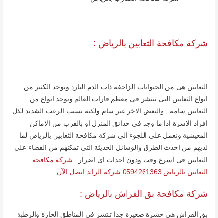
شركة مكافحة الثعابین بالریاض :
الثعابین ھى من الحیوانات الزاحفة ذات الدم البارد ویوجد الكثیر من
انواع الثعابین التى تنتشر فى معظم قارات العالم ویوجد انواع من
الثعابین سامة , والبعض الاخر غیر سام ولكنه یسبب الرعب الشدید لكل
افراد الاسرة اذا ما وجد فى حدائق المنزل او بالقرب من الاماكن
المعیشیة ونعمل على اللجوء الى شركة مكافحة الثعابین بالریاض لما
لدیھم من احدث الطرق والوسائل الحدیثة التى تمكنھم من القضاء على
الثعابین فى اسرع وقت ودون احداث اى اضرار .
شركة مكافحة
الثعابين بالرياض 0594261363 شركة الرائد اتصل الآن
.
شركة مكافحة بق الفراش بالریاض :
بق الفراش ھى حشرة صغیرة جدا تنتشر فى المناطق الحارة والرطبة