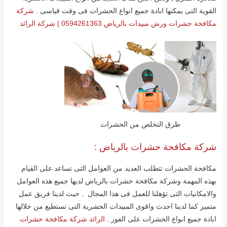
القویة التى یمكنھا ابادة جمیع انواع الحشرات فى وقت قیاسى .
شركة
مكافحة حشرات ورش مبيدات بالرياض 0594261363 | شركة الرائد
طرق التخلص من الحشرات
شركة مكافحة حشرات بالریاض :
مكافحة الحشرات تتطلب العدید من العوامل التى تساعد على القیام
بھذه المھمة وشركة مكافحة حشرات بالریاض لدیھا جمیع ھذه العوامل
والامكانیات التى تؤھلنا للعمل فى ھذا المجال , حیث لدینا فریق عمل
متمیز كما لدینا احدث واقوى المبیدات الحشریة التى نستطیع من خلالھا
ابادة جمیع انواع الحشرات على الفور .
الرائد شركة مكافحة حشرات