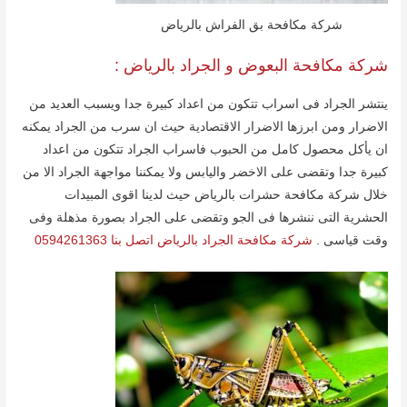
شركة مكافحة بق الفراش بالریاض
شركة مكافحة البعوض و الجراد بالریاض :
ینتشر الجراد فى اسراب تتكون من اعداد كبیرة جدا ویسبب العدید من
الاضرار ومن ابرزھا الاضرار الاقتصادیة حیث ان سرب من الجراد یمكنه
ان یأكل محصول كامل من الحبوب فاسراب الجراد تتكون من اعداد
كبیرة جدا وتقضى على الاخضر والیابس ولا یمكننا مواجھة الجراد الا من
خلال شركة مكافحة حشرات بالریاض حیث لدینا اقوى المبیدات
الحشریة التى ننشرھا فى الجو وتقضى على الجراد بصورة مذھلة وفى
وقت قیاسى .
شركة مكافحة الجراد بالرياض اتصل بنا 0594261363