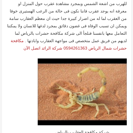
للھرب من اشعة الشمس وبمجرد مشاھدة عقرب حول المنزل او
معرفة انه یوجد عقرب فاننا نكون فى حالة من الرعب الھستیرى خوفا
من العقرب لما له من اضرار كبیرة جدا حیث ان معظم العقارب سامة
ویمكن ان تسبب الوفاة فى غضون دقائق بمجرد لدغھا للانسان ولا یمكننا
التعامل معھا بانفسنا فنلجأ الى شركة مكافحة حشرات بالریاض لما
لدیھم من فریق عمل متخصص فى مواجھة العقارب وابادتھا .
مكافحة
حشرات شمال الرياض 0594261363 شركة الرائد اتصل الآن
شركة مكافحة العقارب بالرياض