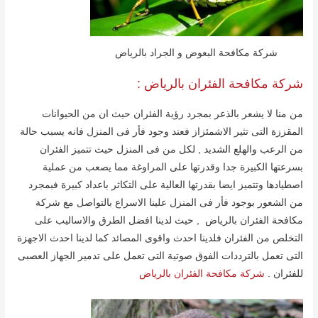
شركة مكافحة البعوض و الجراد بالریاض
شركة مكافحة الفئران بالریاض :
من منا لا یشعر بالذعر بمجرد رؤیة الفئران حیث ان من الحیوانات
المقززة التى تثیر الاشمئزاز فعند وجود فأر فى المنزل فانه یسبب حالة
من الرعب والھلع الشدید , لكل من فى المنزل حیث تتمیز الفئران
بسرعتھا الكبیرة جدا وقدرتھا على المراوغة مما یصعب من عملیة
اصطیادھا وتتمیز ایضا بقدرتھا العالیة على التكاثر باعداد كبیرة فبمجرد
من الشعور بوجود فأر فى المنزل علینا الاسراع بالتواصل مع شركة
مكافحة الفئران بالریاض , حیث لدینا افضل الطرق والاسالیب على
التخلص من الفئران فلدینا احدث واقوى المصائد كما لدینا احدث الاجھزة
التى تعمل بالترددات الفوق صوتیة التى تعمل على تدمیر الجھاز العصبى
للفئران .
شركة مكافحة الفئران بالرياض