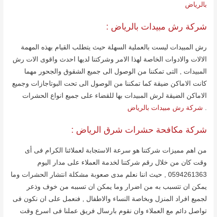
بالرياض
شركة رش مبیدات بالریاض :
رش المبیدات لیست بالعملیة السھلة حیث یتطلب القیام بھذه المھمة
الالات والادوات الخاصة لھذا الامر وشركتنا لدیھا احدث واقوى الات رش
المبیدات , التى تمكننا من الوصول الى جمیع الشقوق والجحور مھما
كانت الاماكن ضیقة كما تمكننا من الوصول الى تحت البوتاجازات وجمیع
الاماكن الضیقة لرش المبیدات بھا للقضاء على جمیع انواع الحشرات
.
شركة رش مبيدات بالرياض
شركة مكافحة حشرات شرق الریاض :
من اھم ممیزات شركتنا ھو سرعة الاستجابة لعملائنا الكرام فى أى
وقت كان من خلال رقم شركتنا لخدمة العملاء على مدار الیوم
0594261363 , حیث اننا نعلم مدى صعوبة مشكلة انتشار الحشرات وما
یمكن ان تتسبب به من اضرار وما یمكن ان تسببه من خوف وذعر
لجمیع افراد المنزل وبخاصة النساء والاطفال , فنعمل على ان نكون فى
تواصل دائم مع العملاء وان نقوم بارسال فریق عملنا فى اسرع وقت