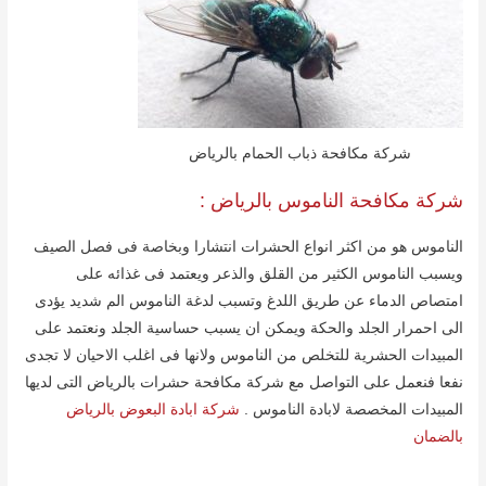
شركة مكافحة ذباب الحمام بالریاض
شركة مكافحة الناموس بالریاض :
الناموس ھو من اكثر انواع الحشرات انتشارا وبخاصة فى فصل الصیف
ویسبب الناموس الكثیر من القلق والذعر ویعتمد فى غذائه على
امتصاص الدماء عن طریق اللدغ وتسبب لدغة الناموس الم شدید یؤدى
الى احمرار الجلد والحكة ویمكن ان یسبب حساسیة الجلد ونعتمد على
المبیدات الحشریة للتخلص من الناموس ولانھا فى اغلب الاحیان لا تجدى
نفعا فنعمل على التواصل مع شركة مكافحة حشرات بالریاض التى لدیھا
المبیدات المخصصة لابادة الناموس .
شركة ابادة البعوض بالرياض
بالضمان