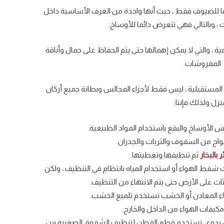
قها للضيوف فقط ، حيث أنها واحدة من الغرف الأساسية داخل
 ، وبالتالي فهي تتعرض دائما للأوساخ.
 ، والتي لا يمكن إهمالها حتى يتم الحفاظ على جمال وأناقة
المفروشات.
المستقبلية ، ليس فقط لأجزاء المجالس وبطانة جميع أركان
نزل ولذلك فإننا:
الأوساخ والبقع باستخدام المواد الطبيعية.
لواح من السقوف والثريات والجدران.
 بالبخار
ثم تنظيفها وتغطيتها.
شفط الهواء أو استخدام المياه بانتظام في التنظيف ، ولكن
ث على الأرض حتى يتم الانتهاء من التنظيف.
ء المعادن أو الخشب تستخدم تلميع الخشب.
يفات الهواء من الداخل والخارج.
مل يدوي. تستخدم قطع القطن لتنظيف الشقوق الصغيرة بين