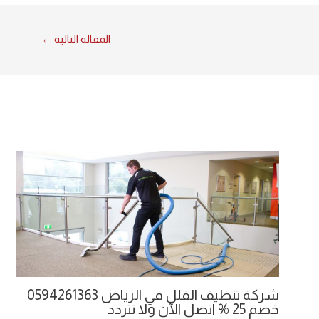
المقالة التالية
←
شركة تنظيف الفلل في الرياض 0594261363
خصم 25 % اتصل الآن ولا تتردد